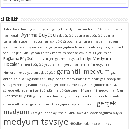
Etiketler
1 den fazla büyü çeşitleri yapan gerçek medyumlar kimlerdir
14 hoca muskası
Ayırma Büyüsü
nasıl yapılır
aşk büyüsü bozma
aşk büyüsü bozma
çalışmaları yapan medyumlar
aşk büyüsü bozma çalışmaları yapan medyum
yorumları
aşk büyüsü bozma çalışması yaptıranların yorumları
aşk büyüsü nasıl
yapılır
aşk büyüsü yapan gerçek medyum hocalar
aşk büyüsü yorumları
En İyi Medyum
Bağlama Büyüsü
en tesirli geri getirme büyüsü
Hocalar
ermeni büyüsü yaptıranların yorumları
ermeni medyumlar
garantili medyum
kimlerdir
evde yapılan aşk büyüsü
gazi
antep de 7 ila 16 günde etkili büyü yapan medyumlar kimlerdir
gazi antep de
sonuç veren 7 garantili medyum
geri döndürme büyüsü 14 günden daha az
Geri
sürede etki eder mi
geri döndürme büyüsü yapan 14 garantili medyumlar
Getirme Büyüsü
geri getirme büyüsü çeşitleri
geri getirme ritüeli ne kadar
gerçek
sürede etki eder
geri getirme ritüeli yapan başarılı hoca kim
medyum
kocayı aileden ayırma büyüsü
kocayı aileden soğutma büyüsü
medyum tavsiye
ritüeller hakkında bilinmesi