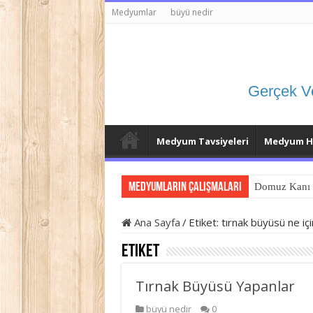
Medyumlar
büyü nedir
Gerçek V
Medyum Tavsiyeleri
Medyum Ho
Medyumların Çalışmaları
Domuz Kanı 
Ana Sayfa
/
Etiket:
tırnak büyüsü ne için
Etiket
Tırnak Büyüsü Yapanlar
büyü nedir
0