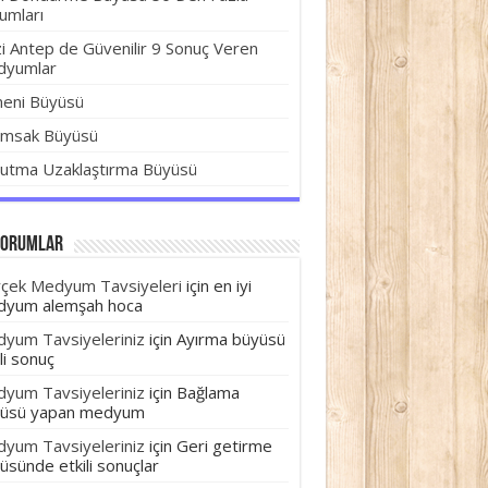
umları
i Antep de Güvenilir 9 Sonuç Veren
dyumlar
eni Büyüsü
ımsak Büyüsü
utma Uzaklaştırma Büyüsü
yorumlar
çek Medyum Tavsiyeleri
için
en iyi
yum alemşah hoca
yum Tavsiyeleriniz
için
Ayırma büyüsü
li sonuç
yum Tavsiyeleriniz
için
Bağlama
üsü yapan medyum
yum Tavsiyeleriniz
için
Geri getirme
üsünde etkili sonuçlar