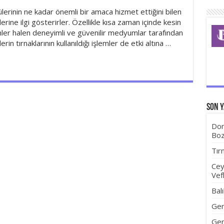
rinin ne kadar önemli bir amaca hizmet ettiğini bilen
rine ilgi gösterirler. Özellikle kısa zaman içinde kesin
mler halen deneyimli ve güvenilir medyumlar tarafından
lerin tırnaklarının kullanıldığı işlemler de etki altına …
Son Y
Dom
Boz
Tır
Cey
Vef
Bal
Ger
Ger