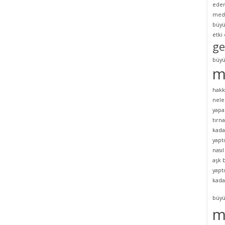
eder
med
büyü
etki
ge
büyü
m
hakk
nele
yapa
tırna
kada
yapt
nasıl
aşk 
yapt
kada
büyü
m