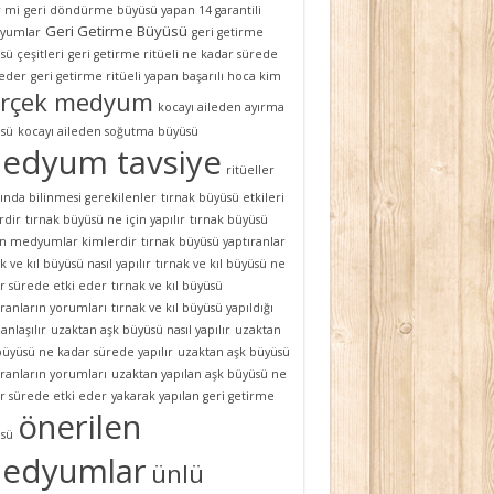
 mi
geri döndürme büyüsü yapan 14 garantili
Geri Getirme Büyüsü
yumlar
geri getirme
sü çeşitleri
geri getirme ritüeli ne kadar sürede
 eder
geri getirme ritüeli yapan başarılı hoca kim
rçek medyum
kocayı aileden ayırma
sü
kocayı aileden soğutma büyüsü
edyum tavsiye
ritüeller
ında bilinmesi gerekilenler
tırnak büyüsü etkileri
rdir
tırnak büyüsü ne için yapılır
tırnak büyüsü
n medyumlar kimlerdir
tırnak büyüsü yaptıranlar
k ve kıl büyüsü nasıl yapılır
tırnak ve kıl büyüsü ne
r sürede etki eder
tırnak ve kıl büyüsü
ıranların yorumları
tırnak ve kıl büyüsü yapıldığı
 anlaşılır
uzaktan aşk büyüsü nasıl yapılır
uzaktan
büyüsü ne kadar sürede yapılır
uzaktan aşk büyüsü
ıranların yorumları
uzaktan yapılan aşk büyüsü ne
r sürede etki eder
yakarak yapılan geri getirme
önerilen
sü
edyumlar
ünlü