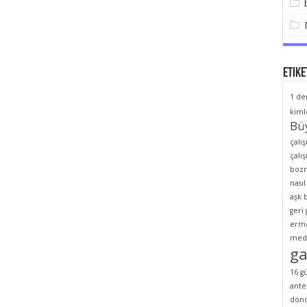
Etike
1 de
kiml
Bü
çalı
çalı
bozm
nasıl
aşk 
geri
erme
medy
ga
16 g
ante
dönd