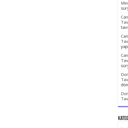
Med
sür
Can
Tav
tav
Can
Tav
ya
Can
Tav
sür
Dom
Tav
dön
Dom
Tav
Kate