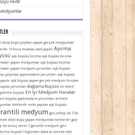
büyü nedir
Medyumlar
tler
n fazla büyü çeşitleri yapan gerçek medyumlar
Ayırma
erdir
14 hoca muskası nasıl yapılır
yüsü
aşk büyüsü bozma
aşk büyüsü bozma
şmaları yapan medyumlar
aşk büyüsü bozma
şmaları yapan medyum yorumları
aşk büyüsü
a çalışması yaptıranların yorumları
aşk büyüsü
 yapılır
aşk büyüsü yapan gerçek medyum hocalar
Bağlama Büyüsü
büyüsü yorumları
en tesirli
En İyi Medyum Hocalar
 getirme büyüsü
ni büyüsü yaptıranların yorumları
ermeni
umlar kimlerdir
evde yapılan aşk büyüsü
rantili medyum
gazi antep de 7 ila
ünde etkili büyü yapan medyumlar kimlerdir
gazi
p de sonuç veren 7 garantili medyum
geri
ürme büyüsü 14 günden daha az sürede etki