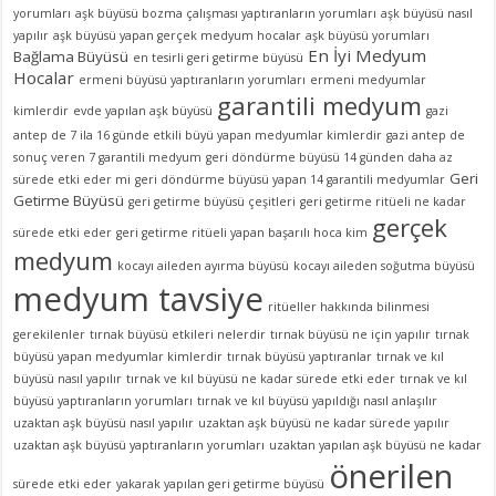
yorumları
aşk büyüsü bozma çalışması yaptıranların yorumları
aşk büyüsü nasıl
yapılır
aşk büyüsü yapan gerçek medyum hocalar
aşk büyüsü yorumları
En İyi Medyum
Bağlama Büyüsü
en tesirli geri getirme büyüsü
Hocalar
ermeni büyüsü yaptıranların yorumları
ermeni medyumlar
garantili medyum
kimlerdir
evde yapılan aşk büyüsü
gazi
antep de 7 ila 16 günde etkili büyü yapan medyumlar kimlerdir
gazi antep de
sonuç veren 7 garantili medyum
geri döndürme büyüsü 14 günden daha az
Geri
sürede etki eder mi
geri döndürme büyüsü yapan 14 garantili medyumlar
Getirme Büyüsü
geri getirme büyüsü çeşitleri
geri getirme ritüeli ne kadar
gerçek
sürede etki eder
geri getirme ritüeli yapan başarılı hoca kim
medyum
kocayı aileden ayırma büyüsü
kocayı aileden soğutma büyüsü
medyum tavsiye
ritüeller hakkında bilinmesi
gerekilenler
tırnak büyüsü etkileri nelerdir
tırnak büyüsü ne için yapılır
tırnak
büyüsü yapan medyumlar kimlerdir
tırnak büyüsü yaptıranlar
tırnak ve kıl
büyüsü nasıl yapılır
tırnak ve kıl büyüsü ne kadar sürede etki eder
tırnak ve kıl
büyüsü yaptıranların yorumları
tırnak ve kıl büyüsü yapıldığı nasıl anlaşılır
uzaktan aşk büyüsü nasıl yapılır
uzaktan aşk büyüsü ne kadar sürede yapılır
uzaktan aşk büyüsü yaptıranların yorumları
uzaktan yapılan aşk büyüsü ne kadar
önerilen
sürede etki eder
yakarak yapılan geri getirme büyüsü