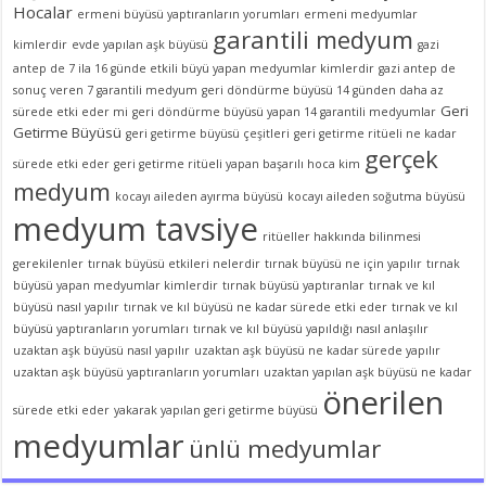
Hocalar
ermeni büyüsü yaptıranların yorumları
ermeni medyumlar
garantili medyum
kimlerdir
evde yapılan aşk büyüsü
gazi
antep de 7 ila 16 günde etkili büyü yapan medyumlar kimlerdir
gazi antep de
sonuç veren 7 garantili medyum
geri döndürme büyüsü 14 günden daha az
Geri
sürede etki eder mi
geri döndürme büyüsü yapan 14 garantili medyumlar
Getirme Büyüsü
geri getirme büyüsü çeşitleri
geri getirme ritüeli ne kadar
gerçek
sürede etki eder
geri getirme ritüeli yapan başarılı hoca kim
medyum
kocayı aileden ayırma büyüsü
kocayı aileden soğutma büyüsü
medyum tavsiye
ritüeller hakkında bilinmesi
gerekilenler
tırnak büyüsü etkileri nelerdir
tırnak büyüsü ne için yapılır
tırnak
büyüsü yapan medyumlar kimlerdir
tırnak büyüsü yaptıranlar
tırnak ve kıl
büyüsü nasıl yapılır
tırnak ve kıl büyüsü ne kadar sürede etki eder
tırnak ve kıl
büyüsü yaptıranların yorumları
tırnak ve kıl büyüsü yapıldığı nasıl anlaşılır
uzaktan aşk büyüsü nasıl yapılır
uzaktan aşk büyüsü ne kadar sürede yapılır
uzaktan aşk büyüsü yaptıranların yorumları
uzaktan yapılan aşk büyüsü ne kadar
önerilen
sürede etki eder
yakarak yapılan geri getirme büyüsü
medyumlar
ünlü medyumlar