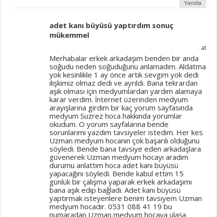
Yanıtla
adet kanı büyüsü yaptırdım sonuç
mükemmel
at
Merhabalar erkek arkadaşım benden bir anda
soğudu neden soğuduğunu anlamadım. Aldatma
yok kesinlikle 1 ay önce artık sevgim yok dedi
ilişkimiz olmaz dedi ve ayrıldı. Bana tekrardan
aşık olması için medyumlardan yardım alamaya
karar verdim. İnternet üzerinden medyum
arayışlarına girdim bir kaç yorum sayfasında
medyum Suzrez hoca hakkında yorumlar
okudum. O yorum sayfalarına bende
sorunlarımı yazdım tavsiyeler istedim. Her kes
Uzman medyum hocanın çok başarılı olduğunu
söyledi. Bende bana tavsiye eden arkadaşlara
güvenerek Uzman medyum hocayı aradım
durumu anlattım hoca adet kanı büyüsü
yapacağını söyledi. Bende kabul ettim 15
günlük bir çalışma yaparak erkek arkadaşımı
bana aşık edip bağladı. Adet kanı büyüsü
yaptırmak isteyenlere benim tavsiyem Uzman
medyum hocadır. 0531 088 41 19 bu
numaradan Uzman medyum hocaya ulaşa