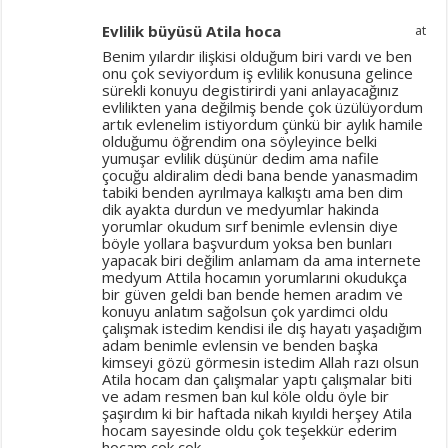
Evlilik büyüsü Atila hoca
at
Benim yılardır ilişkisi olduğum biri vardı ve ben
onu çok seviyordum iş evlilik konusuna gelince
sürekli konuyu degistirirdi yani anlayacağınız
evlilikten yana değilmiş bende çok üzülüyordum
artık evlenelim istiyordum çünkü bir aylık hamile
olduğumu öğrendim ona söyleyince belki
yumuşar evlilik düşünür dedim ama nafile
çocuğu aldiralim dedi bana bende yanasmadim
tabiki benden ayrılmaya kalkıştı ama ben dim
dik ayakta durdun ve medyumlar hakinda
yorumlar okudum sırf benimle evlensin diye
böyle yollara başvurdum yoksa ben bunları
yapacak biri değilim anlamam da ama internete
medyum Attila hocamın yorumlarıni okudukça
bir güven geldi ban bende hemen aradım ve
konuyu anlatım sağolsun çok yardimci oldu
çalışmak istedim kendisi ile dış hayatı yaşadığım
adam benimle evlensin ve benden başka
kimseyi gözü görmesin istedim Allah razı olsun
Atila hocam dan çalışmalar yaptı çalışmalar biti
ve adam resmen ban kul köle oldu öyle bir
şaşırdım ki bir haftada nikah kıyıldi herşey Atila
hocam sayesinde oldu çok teşekkür ederim
hocam çok çok