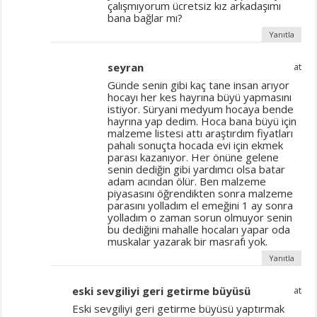
çalışmıyorum ücretsiz kız arkadaşımı
bana bağlar mı?
Yanıtla
seyran
at
Günde senin gibi kaç tane insan arıyor
hocayı her kes hayrına büyü yapmasını
istiyor. Süryani medyum hocaya bende
hayrına yap dedim. Hoca bana büyü için
malzeme listesi attı araştırdım fiyatları
pahalı sonuçta hocada evi için ekmek
parası kazanıyor. Her önüne gelene
senin dediğin gibi yardımcı olsa batar
adam acından ölür. Ben malzeme
piyasasını öğrendikten sonra malzeme
parasını yolladım el emeğini 1 ay sonra
yolladım o zaman sorun olmuyor senin
bu dediğini mahalle hocaları yapar oda
muskalar yazarak bir masrafı yok.
Yanıtla
eski sevgiliyi geri getirme büyüsü
at
Eski sevgiliyi geri getirme büyüsü yaptırmak