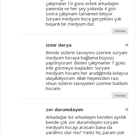
çalışmanın 10 günü erkek arkadaşım
yanımda ve her şey yolunda 4 gün
sonra çalışmam tamamen bitiyor.
Süryani medyum hoca gerçekten çok
başarılı bir medyum dur.
Yanıtla
izmir derya
at
Bende sizlerin tavsiyesi üzerine süryani
medyum hocaya bağlama büyüsü
yaptırıyorum. Benim çalışmamın 7 günü
etki görmeye başladım. Süryani
medyum hocamı her aradığımda kolayca
ulaşabiliyorum. Allah hepinizden razı
olsun sizlerin tavsiyeleri üzerine buldum
hocamı
Yanıtla
zor durumdayım
at
Arkadaşlar kız arkadaşım benden ayrıldı
bende çok zor durumdayım süryani
medyum hocayı arasam bana da
yardımcı olur mu? Yanlız hiç param yok