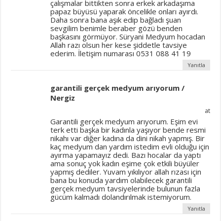
çalışmalar bittikten sonra erkek arkadaşıma
papaz büyüsü yaparak öncelikle onları ayırdı.
Daha sonra bana aşık edip bağladı şuan
sevgilim benimle beraber gözü benden
başkasını görmüyor. Süryani Medyum hocadan
Allah razı olsun her kese şiddetle tavsiye
ederim. İletişim numarası 0531 088 41 19
Yanıtla
garantili gerçek medyum arıyorum /
Nergiz
at
Garantili gerçek medyum arıyorum. Eşim evi
terk etti başka bir kadınla yaşıyor bende resmi
nikahı var diğer kadına da dini nikah yapmış. Bir
kaç medyum dan yardım istedim evli olduğu için
ayırma yapamayız dedi. Bazı hocalar da yaptı
ama sonuç yok kadın eşime çok etkili büyüler
yapmış dediler. Yuvam yıkılıyor allah rızası için
bana bu konuda yardım olabilecek garantili
gerçek medyum tavsiyelerinde bulunun fazla
gücüm kalmadı dolandırılmak istemiyorum.
Yanıtla