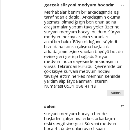
gerçek süryani medyum hocadır
at
Merhabalar benim bir arkadaşımda eşi
tarafından aldatıldı. Arkadaşımın okuma
yazması olmadığı için ben onun adına
araştırmalar yaptım tavsiyeler üzerine
süryani medyum hocayı buldum. Süryani
medyum hocayı aradım sorunları
anlattım baktı. Büyü olduğunu söyledi
bize daha sonra çalışma başlattık
arkadaşımın eşine yapılan büyüyü bozdu
evine geri getirip bağladı. Süryani
medyum hoca sayesinde arkadaşımın
yuvası tekrardan kuruldu. Çevremde bir
çok kişiye süryani medyum hocayı
tavsiye ettim herkes memnun seninde
yardım alıp faydalanmanı isterim.
Numarası 0531 088 41 19
Yanıtla
selen
at
süryani medyum hocayla bende
başladım çalışmaya erkek arkadaşım
eski sevgilisine gitti. Süryani medyum
hoca 4 günde onları ayırdı şuan