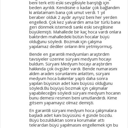
beni terk etti eski sevgilisiyle barıştığı için
beden ayrıldı. Kendisine o kadar çok bağlandım
ki anlatamam bana çok umut verdi. 1 yıl
beraber olduk 2 aydır ayrıyız beni her yerden
engelledi. Çok kez yalvardım ama bir türlü bana
geri dönmek istemedi sanki eski sevgilisine
büyülemişti. Mahallede bir kaç hoca vardı onlara
baktırdım mahalledeki bütün hocalar büyü
olduğunu söyledi. Bozmak için çalışma
yapılamaz dediler onların ilmi yetmiyormuş.
Bende en garantili medyumları araştırdım
tavsiyeler üzerine süryani medyum hocayı
buldum. Süryani Medyum hocayı araştırdım
hakkında çok övgüler vardı. Bende numarasını
aldım aradım sorunlarımı anlattım, süryani
medyum hoca bakımlar yaptı daha sonra
yapılan büyünün adet kanı büyüsü olduğunu
söyledi.Bu büyüyü bozmak için çalışmalar
yapabileceğini söyledi süryani medyum hocanın
bunu demesi resmen beni umutlandırdı. Kime
gitsem yapamayız olmaz demişti.
En garantili süryani medyum hoca çalışmalara
başladı adet kanı büyüsünü 4 günde bozdu.
Büyü bozulduktan sonra korumalar attı
tekrardan büyü yapılmasını engellemek için bu