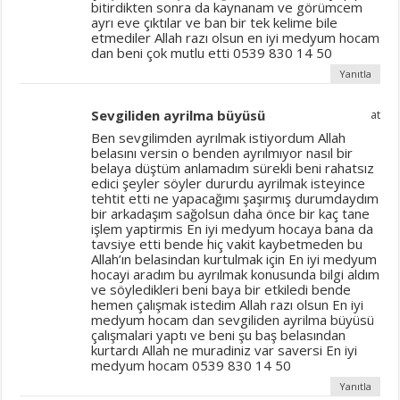
bitirdikten sonra da kaynanam ve görümcem
ayrı eve çıktılar ve ban bir tek kelime bile
etmediler Allah razı olsun en iyi medyum hocam
dan beni çok mutlu etti 0539 830 14 50
Yanıtla
Sevgiliden ayrilma büyüsü
at
Ben sevgilimden ayrılmak istiyordum Allah
belasını versin o benden ayrılmıyor nasıl bir
belaya düştüm anlamadım sürekli beni rahatsız
edici şeyler söyler dururdu ayrilmak isteyince
tehtit etti ne yapacağımı şaşırmış durumdaydım
bir arkadaşım sağolsun daha önce bir kaç tane
işlem yaptirmis En iyi medyum hocaya bana da
tavsiye etti bende hiç vakit kaybetmeden bu
Allah’ın belasindan kurtulmak için En iyi medyum
hocayi aradım bu ayrılmak konusunda bilgi aldım
ve söyledikleri beni baya bir etkiledi bende
hemen çalışmak istedim Allah razı olsun En iyi
medyum hocam dan sevgiliden ayrilma büyüsü
çalışmalari yaptı ve beni şu baş belasından
kurtardı Allah ne muradiniz var saversi En iyi
medyum hocam 0539 830 14 50
Yanıtla