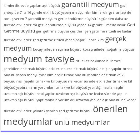
garantili medyum
kimlerdir
evde yapılan aşk büyüsü
gazi
antep de 7 ila 16 günde etkili büyü yapan medyumlar kimlerdir
gazi antep de
sonuç veren 7 garantili medyum
geri döndürme büyüsü 14 günden daha az
Geri
sürede etki eder mi
geri döndürme büyüsü yapan 14 garantili medyumlar
Getirme Büyüsü
geri getirme büyüsü çeşitleri
geri getirme ritüeli ne kadar
gerçek
sürede etki eder
geri getirme ritüeli yapan başarılı hoca kim
medyum
kocayı aileden ayırma büyüsü
kocayı aileden soğutma büyüsü
medyum tavsiye
ritüeller hakkında bilinmesi
gerekilenler
tırnak büyüsü etkileri nelerdir
tırnak büyüsü ne için yapılır
tırnak
büyüsü yapan medyumlar kimlerdir
tırnak büyüsü yaptıranlar
tırnak ve kıl
büyüsü nasıl yapılır
tırnak ve kıl büyüsü ne kadar sürede etki eder
tırnak ve kıl
büyüsü yaptıranların yorumları
tırnak ve kıl büyüsü yapıldığı nasıl anlaşılır
uzaktan aşk büyüsü nasıl yapılır
uzaktan aşk büyüsü ne kadar sürede yapılır
uzaktan aşk büyüsü yaptıranların yorumları
uzaktan yapılan aşk büyüsü ne kadar
önerilen
sürede etki eder
yakarak yapılan geri getirme büyüsü
medyumlar
ünlü medyumlar