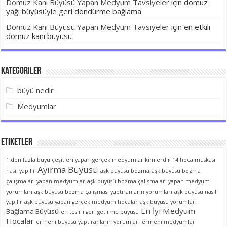
Domuz Kanı Büyüsü Yapan Medyum Tavsiyeler
için
domuz
yağı büyüsüyle geri döndürme bağlama
Domuz Kanı Büyüsü Yapan Medyum Tavsiyeler
için
en etkili
domuz kanı büyüsü
Kategoriler
büyü nedir
Medyumlar
Etiketler
1 den fazla büyü çeşitleri yapan gerçek medyumlar kimlerdir
14 hoca muskası
Ayırma Büyüsü
nasıl yapılır
aşk büyüsü bozma
aşk büyüsü bozma
çalışmaları yapan medyumlar
aşk büyüsü bozma çalışmaları yapan medyum
yorumları
aşk büyüsü bozma çalışması yaptıranların yorumları
aşk büyüsü nasıl
yapılır
aşk büyüsü yapan gerçek medyum hocalar
aşk büyüsü yorumları
En İyi Medyum
Bağlama Büyüsü
en tesirli geri getirme büyüsü
Hocalar
ermeni büyüsü yaptıranların yorumları
ermeni medyumlar