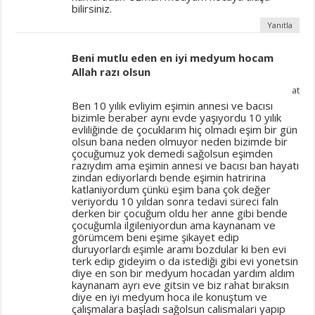
bilirsiniz.
Yanıtla
Beni mutlu eden en iyi medyum hocam
Allah razı olsun
at
Ben 10 yılık evliyim eşimin annesi ve bacısı
bizimle beraber aynı evde yaşıyordu 10 yılık
evliliğinde de çocuklarım hiç olmadı eşim bir gün
olsun bana neden olmuyor neden bizimde bir
çocuğumuz yok demedi sağolsun eşimden
razıydım ama eşimin annesi ve bacısı ban hayatı
zindan ediyorlardı bende eşimin hatririna
katlaniyordum çünkü eşim bana çok değer
veriyordu 10 yıldan sonra tedavi süreci faln
derken bir çocuğum oldu her anne gibi bende
çocuğumla ilgileniyordun ama kaynanam ve
görümcem beni eşime şikayet edip
duruyorlardı eşimle aramı bozdular ki ben evi
terk edip gideyim o da istediği gibi evi yonetsin
diye en son bir medyum hocadan yardım aldım
kaynanam ayrı eve gitsin ve biz rahat bıraksın
diye en iyi medyum hoca ile konuştum ve
çalışmalara başladı sağolsun calismalari yapıp