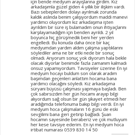
için bende medyum arayışlarına girdim. Kız
arkadaşımla güzel giden 4 yıllık bir ilişkim vardı.
Bazı sebeplerden dolayı ayrılmak zorunda
kaldık aslında benim çalışıyordum maddi manevi
yardımcı oluyordum kız arkadaşıma işten
ayrıldım bir süre iş bulamadım onun ihtiyaçlarını
karşılayamadığım için benden ayrıldı. 2 yıl
boyunca hiç görüşmedik beni her yerden
engelledi. Bu konuda daha önce bir kaç
medyumdan yardım aldım çalışma yaptıklarını
söylediler ama ne bir etki nede bir sonuç
olmadı. Arıyorum sonuç yok diyorum hala bekle
olacak diyorlar benimde fazla zamanım kalmadı
onsuz yapamıyordum. Tavsiyeler üzerine En iyi
medyum hocayı buldum son olarak aradım
başımdan geçenleri anlattım hocama bana
yardımcı olacağını söyledi. Kız arkadaşıma
süryani büyüsü çalışması yapmaya başladı. Ben
çok sabırsızdım her gün hocamı arayıp bilgi
alıyordum sağ olsun bir gün şikayet etmedi her
aradığımda telefonuma bakıp bilgi verdi. En iyi
medyum hoca çalışmaların 16 günü de eski
sevgilimi bana geri getirip bağladı. Şuan
hocamın sayesinde beraberiz ve çok mutluyum
her kese tavsiye ederim. En iyi medyum hoca
irtibat numarası 0539 830 14 50