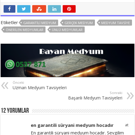
Etiketler
GARANTILI MEDYUM
GERÇEK MEDYUM
MEDYUM TAVSIYE
ÖNERILEN MEDYUMLAR
ÜNLÜ MEDYUMLAR
Önceki
Uzman Medyum Tavsiyeleri
Sonraki
Başarılı Medyum Tavsiyeleri
12 yorumlar
en garantili süryani medyum hocadır
at
En garantili süryani medyum hocadır. Sevgilim